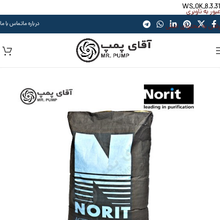
WS_OK_8.3.31
عبور به ناوبری
درباره ما
تماس با ما
رفتن به محتوای اصلی