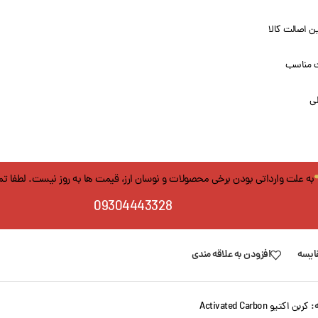
 اصالت کالا
 مناسب
لی
به علت وارداتی بودن برخی محصولات و نوسان ارز، قیمت ها به روز نیست. لطفا ت
09304443328
ایسه
افزودن به علاقه مندی
:
کربن اکتیو Activated Carbon