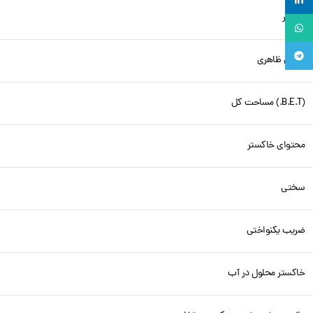
لینکدین
پارامتر
واتساپ
تلگرام
چگالی ظاهری
(B.E.T.) مساحت کل
محتوای خاکستر
سختی
ضریب یکنواختی
خاکستر محلول در آب