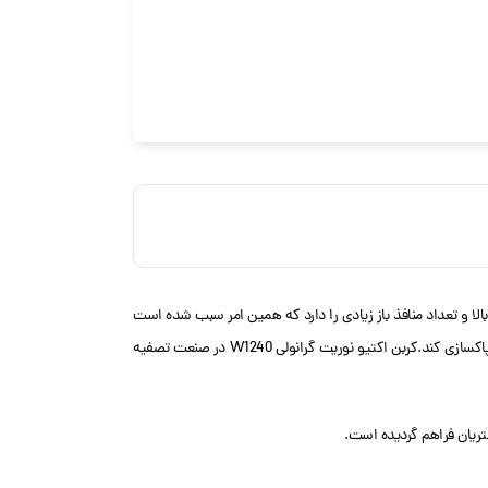
ی تخلخل بالا و تعداد منافذ باز زیادی را دارد که همین امر سبب شده است
ظرفیت جذب آن بالا برود. این کربن قابلیت حذف طعم و بو و رنگ را دارد که در مراحل فیلتراسیون دستگاه تصفیه آب قرار می گیرد و با حذف ناخالصی های آب، می تواند آب را پاکسازی کند.کربن اکتیو نوریت گرانولی W1240 در صنعت تصفیه
تریان فراهم گردیده است.