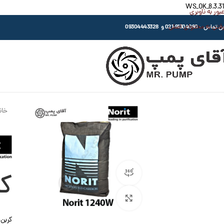
WS_OK_8.3.31
عبور به ناوبری
رفتن به محتوای اصلی
اس : 91304080-021 و 09304443328
خان
مشاهده 360 درجه
کر
بزرگنمایی تصویر
کربن 