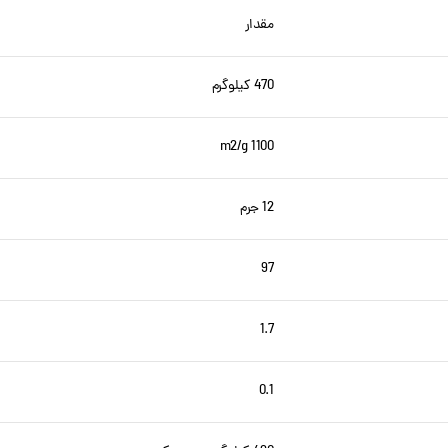
مقدار
470 کیلوگرم
1100 m2/g
12 جرم
97
1.7
0.1