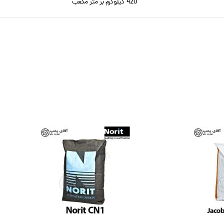
420 کیلوگرم بر متر مکعب