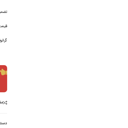
تضمین
قیمت
گرانو
مق
دسته