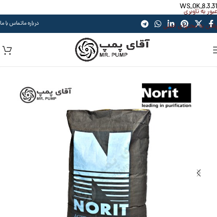
WS_OK_8.3.31
عبور به ناوبری
درباره ما
تماس با ما
رفتن به محتوای اصلی