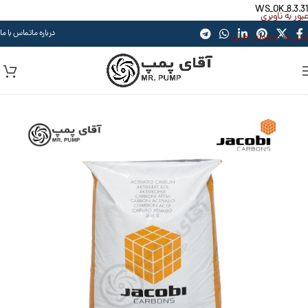
WS_OK_8.3.31
عبور به ناوبری
درباره ما
تماس با ما
رفتن به محتوای اصلی