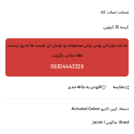
ضمانت اصالت کالا
کیسه 25 کیلویی
به علت وارداتی بودن برخی محصولات و نوسان ارز، قیمت ها به روز نیست.
لطفا تماس بگیرید.
09304443328
مقایسه
افزودن به علاقه مندی
دسته:
کربن اکتیو Activated Carbon
Brand:
جاکوبی | jacobi