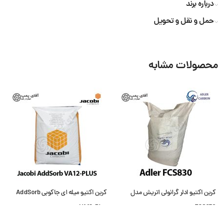
درباره برند
حمل و نقل و تحویل
محصولات مشابه
کربن اکتیو ادلر گرانولی اتریش مدل
کربن اکتیو میله ای جاکوبی AddSorb
VA12-Plus
FCS830