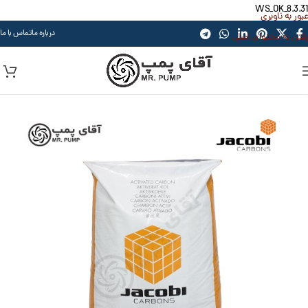
WS_OK_8.3.31
عبور به ناوبری
درباره ما
تماس با ما
رفتن به محتوای اصلی