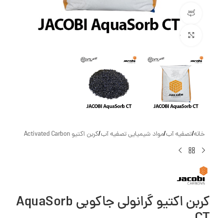
مشاهده 360 درجه
بزرگنمایی تصویر
خانه
/
تصفیه آب
/
مواد شیمیایی تصفیه آب
/
کربن اکتیو Activated Carbon
کربن اکتیو گرانولی جاکوبی AquaSorb