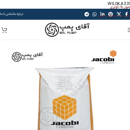
WS_OK_8.3.31
عبور به ناوبری
درباره ما
تماس با ما
رفتن به محتوای اصلی