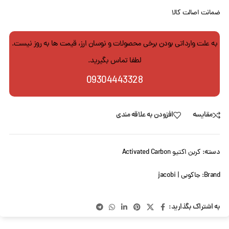
ضمانت اصالت کالا
به علت وارداتی بودن برخی محصولات و نوسان ارز، قیمت ها به روز نیست.
لطفا تماس بگیرید.
09304443328
مقایسه
افزودن به علاقه مندی
دسته:
کربن اکتیو Activated Carbon
Brand:
جاکوبی | jacobi
به اشتراک بگذارید: