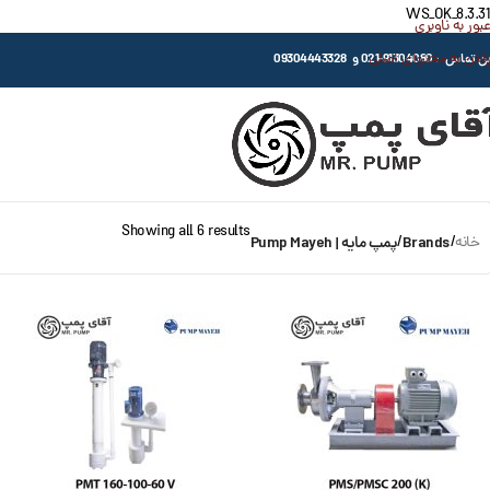
WS_OK_8.3.31
عبور به ناوبری
رفتن به محتوای اصلی
اس : 91304080-021 و 09304443328
Showing all 6 results
خانه
/
Brands
/
پمپ مایه | Pump Mayeh