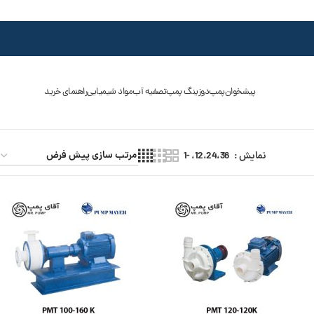
پیشخوان
پمپ
دوزینگ پمپ
تصفیه آب
مواد شیمیایی
راهنمای خرید
نمایش
12،24،36، -1