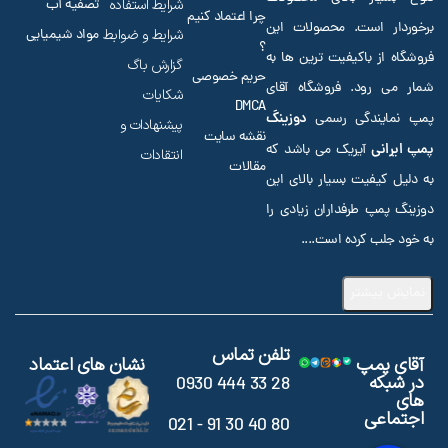
شرایط استفاده
تصفیه آب
چرا اعتماد کنیم
برخوردار است. محصولات این
شرایط و ضوابط
مواد شیمیایی
؟
فروشگاه از باکیفیت ترین ها به
گزارش باگ
حریم خصوصی
شمار می رود. فروشگاه آقای
شکایات
DMCA
دوزینگ
پمپ نمایندگی رسمی
پیشنهادات و
نقشه سایت
پمپ ایرانی
آیریک می باشد که
انتقادات
مقالات
به دلیل کیفیت بسیار بالای این
دوزینگ پمپ طرفداران زیادی را
به خود جلب کرده است.
...
نمایش بیشتر
تلفن تماس
آقای پمپ
نشان های اعتماد
در شبکه
28 33 444 0930
های
اجتماعی
80 40 30 91 - 021