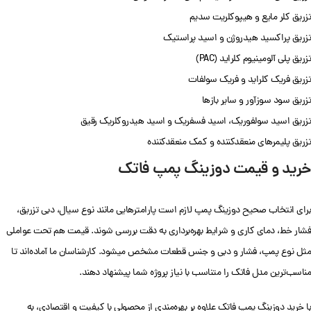
تزریق کلر مایع و هیپوکلریت سدیم
تزریق پراکسید هیدروژن و اسید پراستیک
تزریق پلی آلومینیوم کلراید (PAC)
تزریق فریک کلراید و فریک سولفات
تزریق سود سوزآور و سایر بازها
تزریق اسید سولفوریک، اسید فسفریک و اسید هیدروکلریک رقیق
تزریق پلیمرهای منعقدکننده و کمک منعقدکننده
خرید و قیمت دوزینگ پمپ فاتک
برای انتخاب صحیح دوزینگ پمپ لازم است پارامترهایی مانند نوع سیال، دبی تزریق،
فشار خط، دمای کاری و شرایط بهره‌برداری به دقت بررسی شوند. قیمت هم تحت عواملی
مثل نوع پمپ، فشار و دبی و جنس قطعات مشخص میشود. کارشناسان ما آماده‌اند تا
مناسب‌ترین مدل فاتک را متناسب با نیاز پروژه شما پیشنهاد دهند.
با خرید دوزینگ پمپ فاتک علاوه بر بهره‌مندی از محصولی با کیفیت و اقتصادی، به