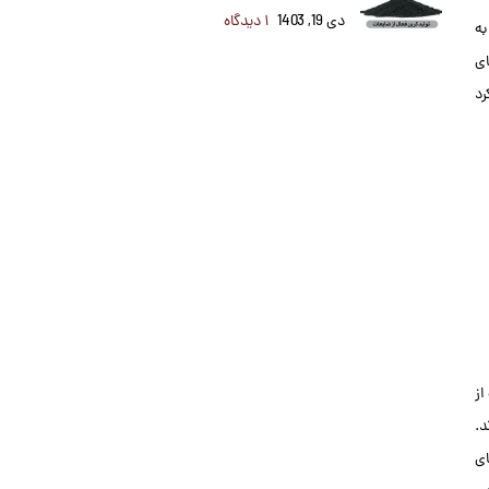
دی 19, 1403
۱ دیدگاه
به
ای
رد
از
د.
ای