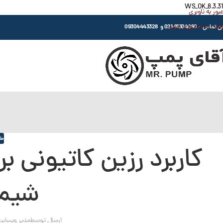
WS_OK_8.3.31
عبور به ناوبری
رفتن به محتوای اصلی
اس : 91304080-021 و 09304443328
مق
کاربرد رزین کاتیونی ب
شیمی
ارسال توسط
مدیر وبسای