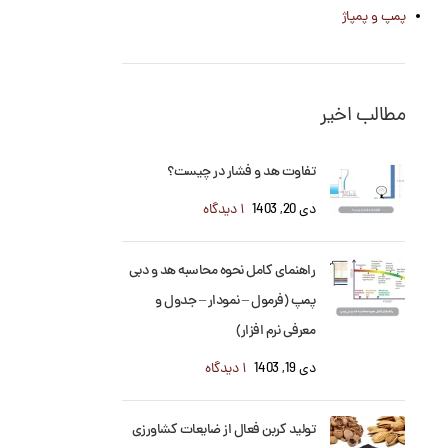
پمپ و پمپاژ
مطالب اخیر
تفاوت هد و فشار در چیست؟
دی 20, 1403
۱ دیدگاه
راهنمای کامل نحوه محاسبه هد و دبی
پمپ (فرمول – نمودار – جدول و
معرفی نرم افزار)
دی 19, 1403
۱ دیدگاه
تولید کربن فعال از ضایعات کشاورزی