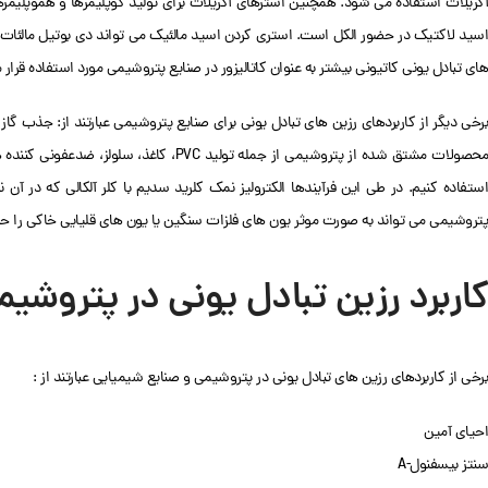
آکریلات استفاده می شود. همچنین استرهای آکریلات برای تولید کوپلیمرها و هموپلیمره
اسید لاکتیک در حضور الکل است. استری کردن اسید مالئیک می تواند دی بوتیل مالئات ای
های تبادل یونی کاتیونی بیشتر به عنوان کاتالیزور در صنایع پتروشیمی مورد استفاده قرار می 
برخی دیگر از کاربردهای رزین های تبادل یونی برای صنایع پتروشیمی عبارتند از: جذب گاز
محصولات مشتق شده از پتروشیمی از جمله تولید
استفاده کنیم. در طی این فرآیندها الکترولیز نمک کلرید سدیم با کلر آلکالی که در آن
پتروشیمی می تواند به صورت موثر یون های فلزات سنگین یا یون های قلیایی خاکی را ح
کاربرد رزین تبادل یونی در پتروشی
برخی از کاربردهای رزین های تبادل یونی در پتروشیمی و صنایع شیمیایی عبارتند از :
احیای آمین
سنتز بیسفنول-A