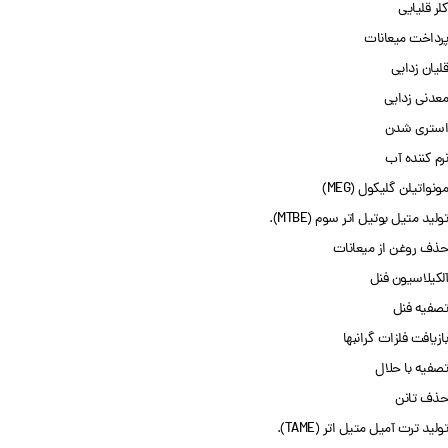
کلر قلیایی
پرداخت میعانات
قلیان زدایی
معدنی زدایی
استری شدن
نرم کننده آب
مونواتیلن گلیکول (MEG)
تولید متیل بوتیل اتر سوم (MTBE).
حذف روغن از میعانات
آلکیلاسیون فنل
تصفیه فنل
بازیافت فلزات گرانبها
Facebook
تصفیه با حلال
حذف تانن
X
تولید ترت آمیل متیل اتر (TAME).