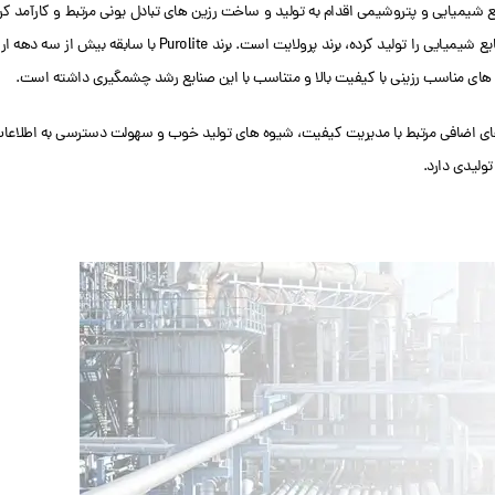
نایع شیمیایی و پتروشیمی اقدام به تولید و ساخت رزین های تبادل یونی مرتبط و کارآمد کر
اند. یکی از برندهای معروف دنیا که رزین های تبادل یونی مرتبط با صنایع پتروشیمی و صنایع شیمیایی را تولید کرده، برند پرولایت است. برند Purolite با سابقه بیش از
 های مناسب رزینی با کیفیت بالا و متناسب با این صنایع رشد چشمگیری داشته است.
با کیفیت و ثبات بالای تولید می شوند و دارای ISO و استانداردهای اضافی مرتبط با مدیریت کیفیت، شیوه های تولید خوب و سهولت دسترسی به اطلاع