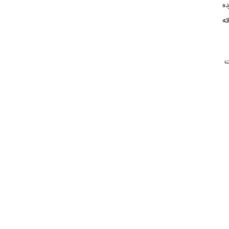
ده
 سه دهه ارائه
ات