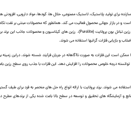
زنده برای تولید پلاستیک، لاستیک مصنوعی، حلال ها، کودها، مواد دارویی، افزودنی ها
است و در بازار جهانی محصول فعالیت می کند. همانطور که محصولات مبتنی بر نفت تکا
می یابند، فناوری رزین را می توان در بسیاری از فرآیندهای تولید یا پشتیبانی از آنها یافت. رزین تبادل یون پرولایت (Purolite)، رزین های کیلاسیون و محصولات جاذب این بر
اب و بازیابی فلزات گرانبها استفاده می شوند.
 زیرا ممکن است این فلزات به صورت ناآگاهانه در جریان فرآیند شسته شوند. دراین زمینه بر
هستند توانسته درجه خلوص محصولات را افزایش دهد. این فلزات با جذب روی سطح رزین با
Purolite برای استری شدن، احیای آمین و تولید مونواتیلن گلیکول (MEG) نیز استفاده می شوند. برند پرولایت با ارائه انواع راه حل های منحصر به فرد برای طیف گس
منابع و آزمایشگاه های تحقیق و توسعه در سطح بالا باعث شده یکی از برندهای مطرح دن