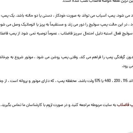
یین ترین نقطه حوضه فاضلاب نصب شده است.
یز یاد می شود. پمپ آسیاب می تواند به صورت خودکار ، دستی یا دو حالته باشد. یک پمپ 
 در این حالت پمپ سوئیچ را دور می زند و مستقیماً به پریز یا اتوماتیک وصل می شود
سوئیچ فعال استبه دلیل احتمال سرریز فاضلاب ، عموماً توصیه نمی شود از پمپ فاضل
 بدون گرفتگی پمپ را فراهم می کند. وقتی پمپ روشن می شود ، موتور شروع به چرخان
می رود.
پمپ فاضلاب از طریق سیم برق 10 تا 25 فوت تغذیه می شود. بسته به مدل ، ولتاژ می تواند 115 ، 230 ، 460 یا 575 ولت باشد. محفظه پمپ ، که دارای موتور و پروانه است ، 
 فاضلاب
به سایت مربوطه مراجعه کنید و در صورت لزوم با کارشناسان ما تماس بگیرید.