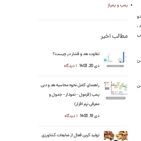
پمپ و پمپاژ
دو
 ،
مطالب اخیر
اب
تفاوت هد و فشار در چیست؟
دن
دی 20, 1403
۱ دیدگاه
راهنمای کامل نحوه محاسبه هد و دبی
از چدن
پمپ (فرمول – نمودار – جدول و
معرفی نرم افزار)
دی 19, 1403
۱ دیدگاه
تولید کربن فعال از ضایعات کشاورزی