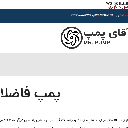
WS_OK_8.3.31
عبور به ناوبری
رفتن به محتوای اصلی
اس : 91304080-021 و 09304443328
پمپ فاضل