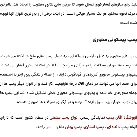
باید برای نیازهای فشار قوی اعمال شوند تا جریان مایع نتایج مطلوب را ایجاد کند. بنابراین
، درک نحوه عملکرد هر یک بسیار حیاتی است. در اینجا برخی از رایج ترین انواع آنها آورده
شده است:
پمپ پیستونی محوری
پمپ های محوری به دلیل طراحی پروانه ای ، به عنوان پمپ های ملخ شناخته می شوند.
این پمپ ها جریان سیالات را در حرکتی مارپیچی مانند در امتداد محور فشار می دهند.
پمپهای پیستونی محوری کاربردهای گوناگونی دارند ، از جمله رانندگی پیچ اژدر یا استفاده
برای جت. آنها می توانند در دمای 248 درجه فارنهایت کار کنند و از انواع دیگر پمپ ها از
جمله محورهای خم شده و پمپهای پیستونی محوری خطی تشکیل شده اند. این پمپ ها
برای تولید جریان زیاد سیال ایده آل بوده و در آبگیری سیلاب ها ضروری هستند.
روشگاه آقای پمپ
انواع پمپ صنعتی
نمایندگی رسمی
در سطح کشور است که دارای
پمپ دنده ای
پمپ اسلاری
پمپ روغن داغ
انواع
،
،
و… می باشد.