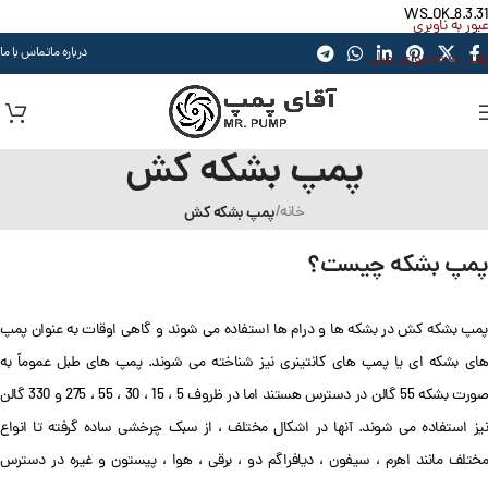
WS_OK_8.3.31
عبور به ناوبری
درباره ما
تماس با ما
رفتن به محتوای اصلی
پمپ بشکه کش
خانه
/
پمپ بشکه کش
پمپ بشکه چیست؟
پمپ بشکه کش در بشکه ها و درام ها استفاده می شوند و گاهی اوقات به عنوان پمپ
های بشکه ای یا پمپ های کانتینری نیز شناخته می شوند. پمپ های طبل عموماً به
صورت بشکه 55 گالن در دسترس هستند اما در ظروف 5 ، 15 ، 30 ، 55 ، 275 و 330 گالن
نیز استفاده می شوند. آنها در اشکال مختلف ، از سبک چرخشی ساده گرفته تا انواع
مختلف مانند اهرم ، سیفون ، دیافراگم دو ، برقی ، هوا ، پیستون و غیره در دسترس