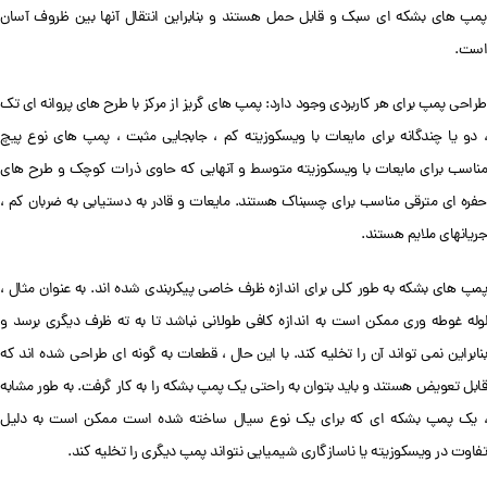
پمپ های بشکه ای سبک و قابل حمل هستند و بنابراین انتقال آنها بین ظروف آسان
است.
طراحی پمپ برای هر کاربردی وجود دارد: پمپ های گریز از مرکز با طرح های پروانه ای تک
، دو یا چندگانه برای مایعات با ویسکوزیته کم ، جابجایی مثبت ، پمپ های نوع پیچ
مناسب برای مایعات با ویسکوزیته متوسط ​​و آنهایی که حاوی ذرات کوچک و طرح های
حفره ای مترقی مناسب برای چسبناک هستند. مایعات و قادر به دستیابی به ضربان کم ،
جریانهای ملایم هستند.
پمپ های بشکه به طور کلی برای اندازه ظرف خاصی پیکربندی شده اند. به عنوان مثال ،
لوله غوطه وری ممکن است به اندازه کافی طولانی نباشد تا به ته ظرف دیگری برسد و
بنابراین نمی تواند آن را تخلیه کند. با این حال ، قطعات به گونه ای طراحی شده اند که
قابل تعویض هستند و باید بتوان به راحتی یک پمپ بشکه را به کار گرفت. به طور مشابه
، یک پمپ بشکه ای که برای یک نوع سیال ساخته شده است ممکن است به دلیل
تفاوت در ویسکوزیته یا ناسازگاری شیمیایی نتواند پمپ دیگری را تخلیه کند.