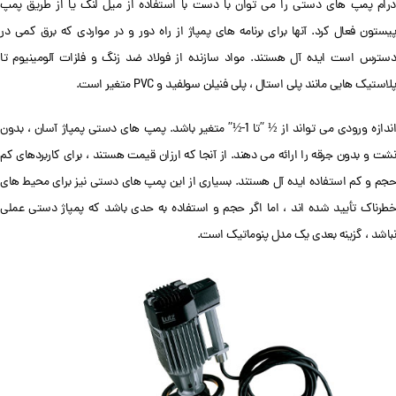
درام پمپ های دستی را می توان با دست با استفاده از میل لنگ یا از طریق پمپ
پیستون فعال کرد. آنها برای برنامه های پمپاژ از راه دور و در مواردی که برق کمی در
دسترس است ایده آل هستند. مواد سازنده از فولاد ضد زنگ و فلزات آلومینیوم تا
پلاستیک هایی مانند پلی استال ، پلی فنیلن سولفید و PVC متغیر است.
اندازه ورودی می تواند از ½ ”تا 1-½” متغیر باشد. پمپ های دستی پمپاژ آسان ، بدون
نشت و بدون جرقه را ارائه می دهند. از آنجا که ارزان قیمت هستند ، برای کاربردهای کم
حجم و کم استفاده ایده آل هستند. بسیاری از این پمپ های دستی نیز برای محیط های
خطرناک تأیید شده اند ، اما اگر حجم و استفاده به حدی باشد که پمپاژ دستی عملی
نباشد ، گزینه بعدی یک مدل پنوماتیک است.