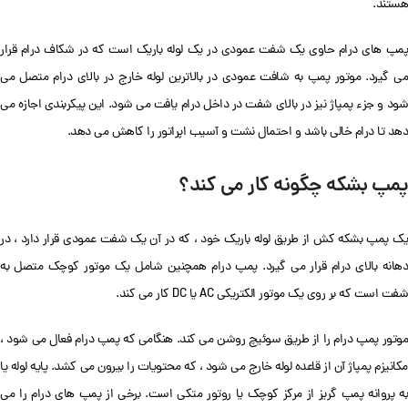
هستند.
پمپ های درام حاوی یک شفت عمودی در یک لوله باریک است که در شکاف درام قرار
می گیرد. موتور پمپ به شافت عمودی در بالاترین لوله خارج در بالای درام متصل می
شود و جزء پمپاژ نیز در بالای شفت در داخل درام یافت می شود. این پیکربندی اجازه می
دهد تا درام خالی باشد و احتمال نشت و آسیب اپراتور را کاهش می دهد.
پمپ بشکه چگونه کار می کند؟
یک پمپ بشکه کش از طریق لوله باریک خود ، که در آن یک شفت عمودی قرار دارد ، در
دهانه بالای درام قرار می گیرد. پمپ درام همچنین شامل یک موتور کوچک متصل به
شفت است که بر روی یک موتور الکتریکی AC یا DC کار می کند.
موتور پمپ درام را از طریق سوئیچ روشن می کند. هنگامی که پمپ درام فعال می شود ،
مکانیزم پمپاژ آن از قاعده لوله خارج می شود ، که محتویات را بیرون می کشد. پایه لوله یا
به پروانه پمپ گریز از مرکز کوچک یا روتور متکی است. برخی از پمپ های درام را می