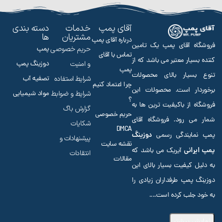
آقای پمپ
خدمات
دسته بندی
مشتریان
ها
درباره آقای پمپ
فروشگاه آقای پمپ یک تامین
حریم خصوصی
پمپ
تماس با آقای
کننده بسیار معتبر می باشد که از
و امنیت
دوزینگ پمپ
پمپ
تنوع بسیار بالای محصولات
شرایط استفاده
تصفیه آب
چرا اعتماد کنیم
برخوردار است. محصولات این
شرایط و ضوابط
مواد شیمیایی
؟
فروشگاه از باکیفیت ترین ها به
گزارش باگ
حریم خصوصی
شمار می رود. فروشگاه آقای
شکایات
DMCA
دوزینگ
پمپ نمایندگی رسمی
پیشنهادات و
نقشه سایت
پمپ ایرانی
آیریک می باشد که
انتقادات
مقالات
به دلیل کیفیت بسیار بالای این
دوزینگ پمپ طرفداران زیادی را
به خود جلب کرده است.
...
نمایش بیشتر