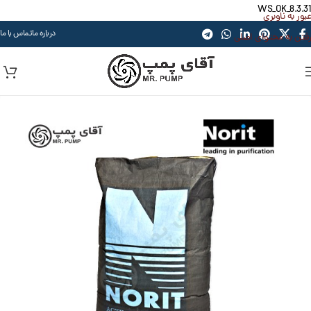
WS_OK_8.3.31
عبور به ناوبری
درباره ما
تماس با ما
رفتن به محتوای اصلی