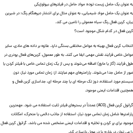
به عنوان یک حامل زیست توده: مواد حامل در فیلترهای بیولوژیکی
به عنوان یک حامل مواد شیمیایی، به عنوان مثال برای انتشار دیرهنگام رنگ: در شیرین
بیان، کربن فعال رنگ سیاه معمولی را تامین می کند.
کربن فعال در کدام شکل موجود است؟
انتخاب کربن فعال بهینه به عوامل مختلفی بستگی دارد. علاوه بر داده های مادی، سایر
عوامل خاص فرآیند نقش مهمی ایفا می کنند. به طور معمول، کربن‌های فعال پودری در
طول فرآیند (گاز یا مایع) اضافه می‌شوند و پس از یک زمان تماس خاص با فیلتر کردن یا
عبور از حامل جدا می‌شوند. پارامترهای مهم عبارتند از: زمان تماس مورد نیاز، دوز،
سیستم مورد استفاده، دوز تک مرحله ای یا چند مرحله ای، جداسازی کربن فعال و
همچنین اقدامات ایمنی موجود.
گرانول کربن فعال (ACG) عمدتاً در بسترهای فیلتر ثابت استفاده می شود. مهمترین
پارامترها شامل زمان تماس مورد نیاز، استفاده از جاذب دائمی یا متحرک، امکانات
موجود برای پر کردن و تخلیه و اقدامات ایمنی مشخص شده می باشد. گرانول کربن فعال
را می توان در خارج یا در محل بازسازی کرد.