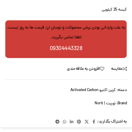
کیسه 25 کیلویی
به علت وارداتی بودن برخی محصولات و نوسان ارز، قیمت ها به روز نیست.
لطفا تماس بگیرید.
09304443328
مقایسه
افزودن به علاقه مندی
دسته:
کربن اکتیو Activated Carbon
Brand:
نوریت | Norit
به اشتراک بگذارید: