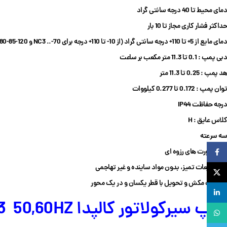
دمای محیط تا 40 درجه سانتی گراد
حداکثر فشار کاری مجاز تا 10 بار
دمای مایع از 5+ تا 110+ درجه سانتی گراد (از 10- تا 110+ درجه برای NC3 ..-70 و NC3 ..-80-85-120)
دبی پمپ : 0.1 تا 11.3 متر مکعب بر ساعت
هد پمپ : 0.25 تا 11.3 متر
توان پمپ : 0.172 تا 0.277 کیلووات
درجه حفاظت IP44
کلاس عایق : H
سه سرعته
Facebook
دارای پورت های رزوه ای
برای مایعات تمیز، بدون مواد ساینده و غیر تهاجمی
X
اتصالات مکش و تحویل با قطر یکسان و در یک محور
لینکدین
پمپ سیرکولاتور کالپدا Calpeda NC3
50,60HZ
واتساپ