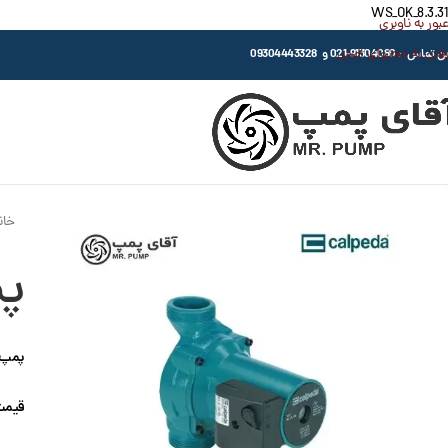
WS_OK_8.3.31
عبور به ناوبری
رفتن به محتوای اصلی
اس : 91304080-021 و 09304443328
خان
پم
پمپ سیر
قیمت