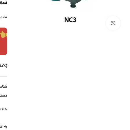
ضمانت
تضمی
بزرگنمایی تصویر
مق
شناس
دسته
rand:
به اش