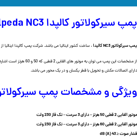
پمپ سیرکولاتور کالپدا Calpeda NC3
پمپ سیرکولاتور NC3 کالپدا
، ساخت کشور ایتالیا می باشد. شرکت پمپ کالپدا ایتالیا از
ز مشخصات این پمپ می توان به موتور های القایی 2 قطبی که 50 و 60 هرتز است اشاره کرد. دبی این پمپ 0.1 تا 11.3 متر مکعب و از درجه حفاظت IP44 نیز برخوردار است.
دارای اتصالات مکش و تحویل با قطر یکسان و در یک محور می باشد.
ویژگی و مشخصات پمپ سیرکولاتور کالپدا C3
موتور القایی 2 قطبی 50 هرتز – دارای 3 سرعت –
تک فاز 230 ولت
موتور القایی 2 قطبی 60 هرتز –
دارای 3 سرعت – تک فاز 230 ولت
فشار صوت ≤ 43 dB (A)