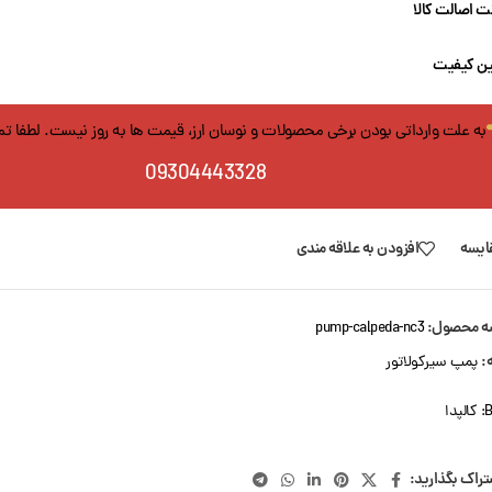
 اصالت کالا
ن کیفیت
به علت وارداتی بودن برخی محصولات و نوسان ارز، قیمت ها به روز نیست. لطفا ت
09304443328
ایسه
افزودن به علاقه مندی
ه محصول:
pump-calpeda-nc3
:
پمپ سیرکولاتور
B
کالپدا
تراک بگذارید: