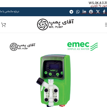
WS_OK_8.3.31
عبور به ناوبری
درباره ما
تماس با ما
رفتن به محتوای اصلی