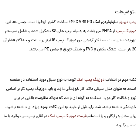
توضیحات
پمپ تزریق
سلونوئیدی امک EMEC VMS PO ساخت کشور ایتالیا است. جنس هد این
دوزینگ پمپ
از PMMA می باشد به همراه توپ های SS تشکیل شده و شامل سیستم
تهویه دستی است. حداکثر آبدهی این دوزینگ پمپ 16 لیتر بر ساعت و حداکثر فشار آن
20 بار است. شلنگ مکش از PVC و شلنگ تزریق از جنس PE می باشد.
نکته مهم در انتخاب
دوزینگ پمپ امک
توجه به نوع سیال مورد استفاده در صنعت
است. به عنوان مثال سیالی مانند کلر خورندگی دارند و باید دوزینگ پمپ کلر بر اساس
نوع و غلظت کلر مورد استفاده به گونه ای باشد که بتواند مقاومت بالایی در برابر
خورندگی داشته باشد. شما باید قبل از خرید به این نکات توجه ویژه ای داشته باشید.
برای مشاوره رایگان و یا استعلام
قیمت دوزینگ پمپ امک
در آقای پمپ می توانید با ما
تماس بگیرید.