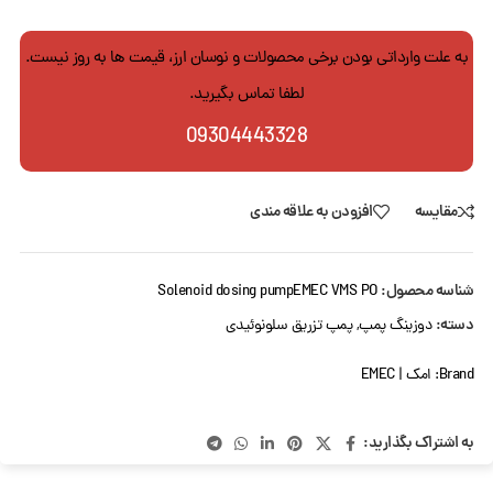
به علت وارداتی بودن برخی محصولات و نوسان ارز، قیمت ها به روز نیست.
لطفا تماس بگیرید.
09304443328
مقایسه
افزودن به علاقه مندی
شناسه محصول:
Solenoid dosing pumpEMEC VMS PO
دسته:
دوزینگ پمپ
,
پمپ تزریق سلونوئیدی
Brand:
امک | EMEC
به اشتراک بگذارید: