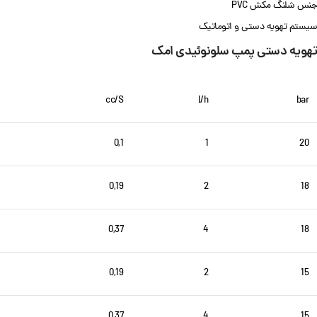
جنس شلنگ مکش PVC
سیستم تهویه دستی و اتوماتیک
تهویه دستی پمپ سلونوئیدی امک
cc/S
l/h
bar
0,1
1
20
0,19
2
18
0,37
4
18
0,19
2
15
0,37
4
15