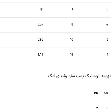
0,1
1
5
0,74
8
4
0,93
10
3
1,48
16
1
تهویه اتوماتیک پمپ سلونوئیدی امک
l/h
bar
2
18